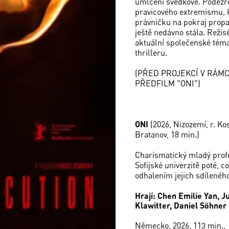
umlčení svědkové. Podezření
pravicového extremismu, k
právničku na pokraj propas
ještě nedávno stála. Režisé
aktuální společenské téma
thrilleru.
(PŘED PROJEKCÍ V RÁM
PŘEDFILM "ONI")
ONI
(2026, Nizozemí, r. Ko
Bratanov, 18 min.)
Charismatický mladý profe
Sofijské univerzitě poté, 
odhalením jejich sdíleného
Hrají: Chen Emilie Yan, 
Klawitter, Daniel Söhner
Německo, 2026, 113 min.,