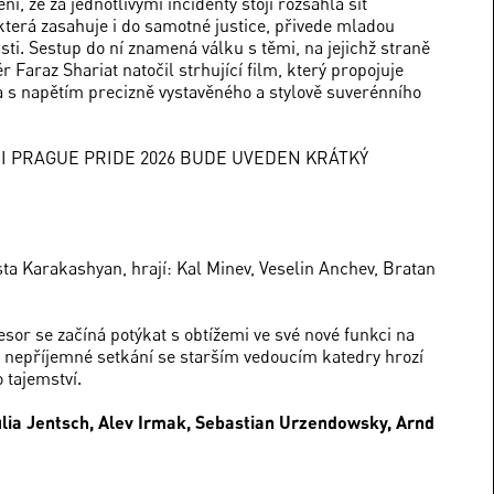
, že za jednotlivými incidenty stojí rozsáhlá síť
terá zasahuje i do samotné justice, přivede mladou
ti. Sestup do ní znamená válku s těmi, na jejichž straně
r Faraz Shariat natočil strhující film, který propojuje
 s napětím precizně vystavěného a stylově suverénního
CI PRAGUE PRIDE 2026 BUDE UVEDEN KRÁTKÝ
sta Karakashyan, hrají: Kal Minev, Veselin Anchev, Bratan
sor se začíná potýkat s obtížemi ve své nové funkci na
co nepříjemné setkání se starším vedoucím katedry hrozí
 tajemství.
Julia Jentsch, Alev Irmak, Sebastian Urzendowsky, Arnd