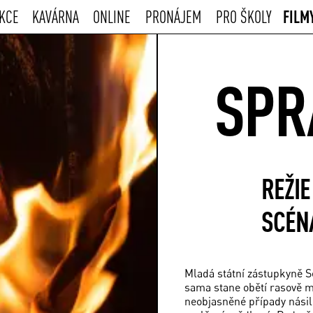
FILM
KCE
KAVÁRNA
ONLINE
PRONÁJEM
PRO ŠKOLY
SPR
REŽIE
SCÉN
Mladá státní zástupkyně Se
sama stane obětí rasově m
neobjasněné případy násil