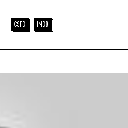
ČSFD
IMDB