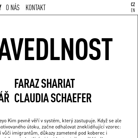
CZ
Y
O NÁS
KONTAKT
EN
AVEDLNOST
FARAZ SHARIAT
ÁŘ
CLAUDIA SCHAEFER
yo Kim pevně věří v systém, který zastupuje. Když se ale
otivovaného útoku, začne odhalovat zneklidňující vzorec:
í vůči imigrantům, důkazy zametené pod koberec i