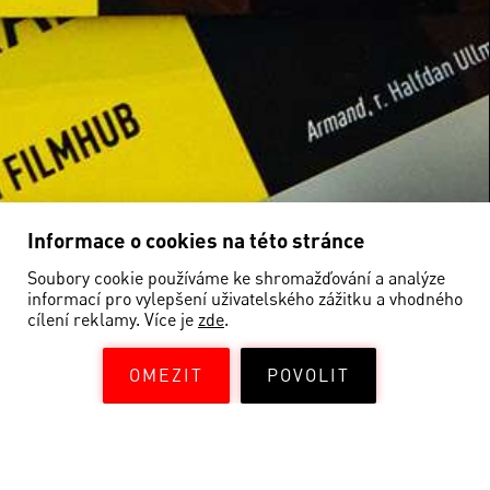
KEEP UP WITH OUR
PROGRAMME AND FESTIVALS!
Informace o cookies na této stránce
Soubory cookie používáme ke shromažďování a analýze
informací pro vylepšení uživatelského zážitku a vhodného
I agree to the processing of my personal data.
cílení reklamy. Více je
zde
.
Send
OMEZIT
POVOLIT