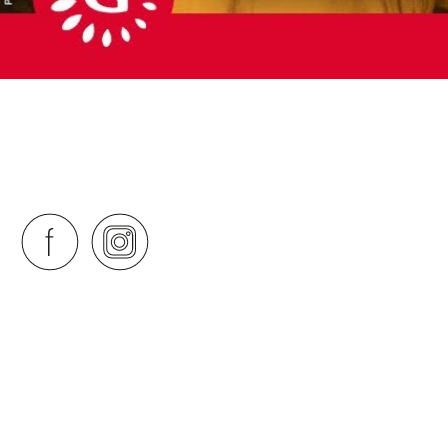
AŠÍM
IVALY!