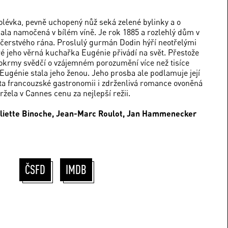
lévka, pevně uchopený nůž seká zelené bylinky a o
la namočená v bílém víně. Je rok 1885 a rozlehlý dům v
o čerstvého rána. Proslulý gurmán Dodin hýří neotřelými
ré jeho věrná kuchařka Eugénie přivádí na svět. Přestože
okrmy svědčí o vzájemném porozumění více než tisíce
 Eugénie stala jeho ženou. Jeho prosba ale podlamuje její
cta francouzské gastronomii i zdrženlivá romance ovoněná
ržela v Cannes cenu za nejlepší režii.
Juliette Binoche, Jean-Marc Roulot, Jan Hammenecker
ČSFD
IMDB