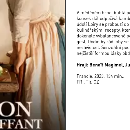
V měděném hrnci bublá po
kousek dál odpočívá kamba
údolí Loiry se probouzí d
kulinářskými recepty, kte
dokonale vybalancované p
gest, Dodin by rád, aby se
nezávislost. Senzuální po
nejčistší formou lásky obd
Hrají: Benoît Magimel, 
Francie, 2023, 134 min.,
FR , Tit. CZ