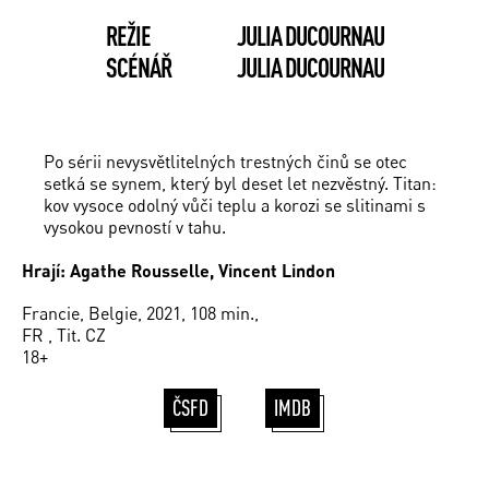
REŽIE
JULIA DUCOURNAU
SCÉNÁŘ
JULIA DUCOURNAU
Po sérii nevysvětlitelných trestných činů se otec
setká se synem, který byl deset let nezvěstný. Titan:
kov vysoce odolný vůči teplu a korozi se slitinami s
vysokou pevností v tahu.
Hrají: Agathe Rousselle, Vincent Lindon
Francie, Belgie, 2021, 108 min.,
FR , Tit. CZ
18+
ČSFD
IMDB