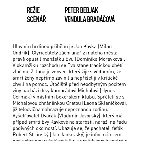
REŽIE
PETER BEBJAK
SCÉNÁŘ
VENDULA BRADÁČOVÁ
Hlavním hrdinou příběhu je Jan Kavka (Milan
Ondrík). Čtyřicetiletý záchranář z malého města
právě opustil manželku Evu (Dominika Morávková).
V okamžiku rozchodu se Eva stane tragickou obětí
zločinu. Z Jana je vdovec, který žije s vědomím, že
smrt ženy nepřímo zavinil a nepřišel jí v kritické
chvíli na pomoc. Útočiště před neodbytným pocitem
viny nachází díky kamarádovi Michalovi (Hynek
Čermák) v místním boxerském klubu. Spřátelí se s
Michalovou chráněnkou Gretou (Leona Skleničková),
jíž tělocvična nahrazuje nepoznanou rodinu.
Vyšetřovatel Dvořák (Vladimír Javorský), který má
případ smrti Evy Kavkové na starosti, naráží na řadu
podivných okolností. Ukazuje se, že pachatel, feťák
Robert Stránský (Jan Jankovský) je informátorem
pod ochranou vyšetřovatelky z protidrogové centrály