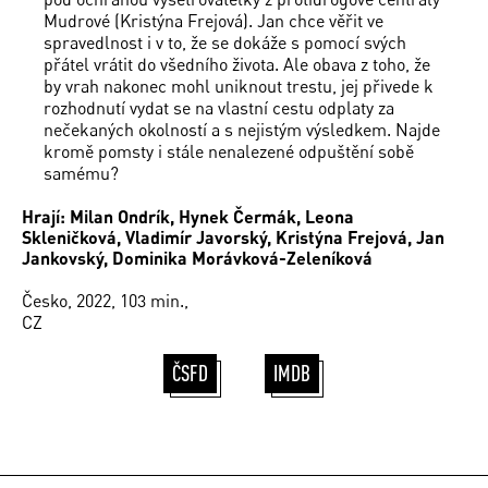
Mudrové (Kristýna Frejová). Jan chce věřit ve
spravedlnost i v to, že se dokáže s pomocí svých
přátel vrátit do všedního života. Ale obava z toho, že
by vrah nakonec mohl uniknout trestu, jej přivede k
rozhodnutí vydat se na vlastní cestu odplaty za
nečekaných okolností a s nejistým výsledkem. Najde
kromě pomsty i stále nenalezené odpuštění sobě
samému?
Hrají: Milan Ondrík, Hynek Čermák, Leona
Skleničková, Vladimír Javorský, Kristýna Frejová, Jan
Jankovský, Dominika Morávková-Zeleníková
Česko, 2022, 103 min.,
CZ
ČSFD
IMDB