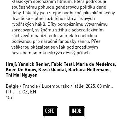
klasickým špionážním filmům, která podrobuje
současnému pohledu genderovou politiku dané
doby. Lokality jsou stejně nádherné jako akční scény
drastické – plné rozbitého skla a rezavých
rybářských háků. Díky pompéznímu výtvarnému
zpracování, svižnému střihu a sebereflexivním
záchvěvům nabízí tento snímek frenetickou
podívanou pro náročné fanoušky žánru. Přes
veškerou okázalost se však pod zrcadlovým
povrchem snímku skrývá děsivý příběh.
Hrají: Yannick Renier, Fabio Testi, Maria de Medeiros,
Koen De Bouw, Kezia Quintal, Barbara Hellemans,
Thi Mai Nguyen
Belgie / Francie / Lucembursko / Itálie, 2025, 88 min.,
FR , Tit. CZ, EN
15+
ČSFD
IMDB