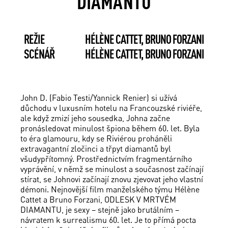
DIAMANTU
REŽIE
HÉLÈNE CATTET, BRUNO FORZANI
SCÉNÁŘ
HÉLÈNE CATTET, BRUNO FORZANI
John D. (Fabio Testi/Yannick Renier) si užívá
důchodu v luxusním hotelu na Francouzské riviéře,
ale když zmizí jeho sousedka, Johna začne
pronásledovat minulost špiona během 60. let. Byla
to éra glamouru, kdy se Riviérou proháněli
extravagantní zločinci a třpyt diamantů byl
všudypřítomný. Prostřednictvím fragmentárního
vyprávění, v němž se minulost a současnost začínají
stírat, se Johnovi začínají znovu zjevovat jeho vlastní
démoni. Nejnovější film manželského týmu Hélène
Cattet a Bruno Forzani, ODLESK V MRTVÉM
DIAMANTU, je sexy – stejně jako brutálním –
návratem k surrealismu 60. let. Je to přímá pocta