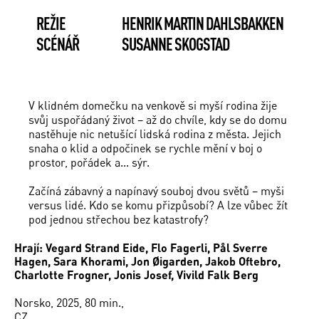
REŽIE
HENRIK MARTIN DAHLSBAKKEN
SCÉNÁŘ
SUSANNE SKOGSTAD
V klidném domečku na venkově si myší rodina žije
svůj uspořádaný život – až do chvíle, kdy se do domu
nastěhuje nic netušící lidská rodina z města. Jejich
snaha o klid a odpočinek se rychle mění v boj o
prostor, pořádek a... sýr.
Začíná zábavný a napínavý souboj dvou světů – myši
versus lidé. Kdo se komu přizpůsobí? A lze vůbec žít
pod jednou střechou bez katastrofy?
Hrají: Vegard Strand Eide, Flo Fagerli, Pål Sverre
Hagen, Sara Khorami, Jon Øigarden, Jakob Oftebro,
Charlotte Frogner, Jonis Josef, Vivild Falk Berg
Norsko, 2025, 80 min.,
CZ