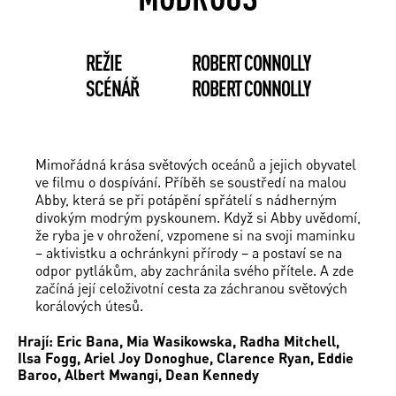
REŽIE
ROBERT CONNOLLY
SCÉNÁŘ
ROBERT CONNOLLY
Mimořádná krása světových oceánů a jejich obyvatel
ve filmu o dospívání. Příběh se soustředí na malou
Abby, která se při potápění spřátelí s nádherným
divokým modrým pyskounem. Když si Abby uvědomí,
že ryba je v ohrožení, vzpomene si na svoji maminku
– aktivistku a ochránkyni přírody – a postaví se na
odpor pytlákům, aby zachránila svého přítele. A zde
začíná její celoživotní cesta za záchranou světových
korálových útesů.
Hrají: Eric Bana, Mia Wasikowska, Radha Mitchell,
Ilsa Fogg, Ariel Joy Donoghue, Clarence Ryan, Eddie
Baroo, Albert Mwangi, Dean Kennedy