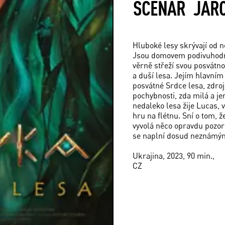
SCÉNÁŘ
JARO
Hluboké lesy skrývají od 
Jsou domovem podivuhodnýc
věrně střeží svou posvátno
a duší lesa. Jejím hlavním
posvátné Srdce lesa, zdro
pochybnosti, zda milá a je
nedaleko lesa žije Lucas,
hru na flétnu. Sní o tom, ž
vyvolá něco opravdu pozoru
se naplní dosud neznámý
Ukrajina, 2023, 90 min.,
CZ