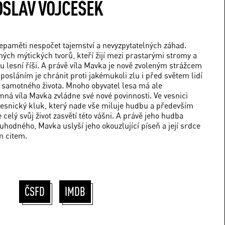
SLAV VOJCEŠEK
nepaměti nespočet tajemství a nevyzpytatelných záhad.
h mýtických tvorů, kteří žijí mezi prastarými stromy a
u lesní říši. A právě víla Mavka je nově zvoleným strážcem
 posláním je chránit proti jakémukoli zlu i před světem lidí
j samotného života. Mnoho obyvatel lesa má ale
mná víla Mavka zvládne své nové povinnosti. Ve vesnici
 vesnický kluk, který nade vše miluje hudbu a především
e celý svůj život zasvětí této vášni. A právě jeho hudba
hodného, Mavka uslyší jeho okouzlující píseň a její srdce
m citem.
ČSFD
IMDB