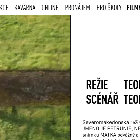
FILM
KCE
KAVÁRNA
ONLINE
PRONÁJEM
PRO ŠKOLY
REŽIE
TEO
SCÉNÁŘ
TEO
Severomakedonská
reži
JMÉNO JE PETRUNIE, NEJ
snímku MATKA odvážný a n