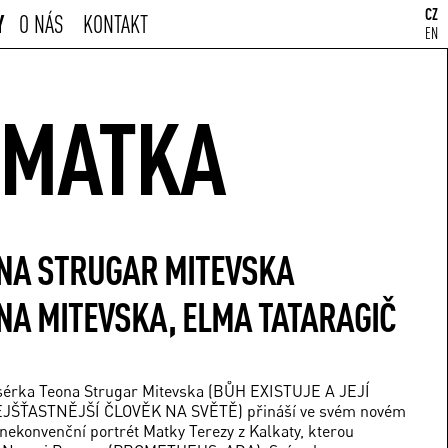
CZ
Y
O NÁS
KONTAKT
EN
MATKA
NA STRUGAR MITEVSKA
NA MITEVSKA, ELMA TATARAGIČ
sérka Teona Strugar Mitevska (BŮH EXISTUJE A JEJÍ
ŠŤASTNĚJŠÍ ČLOVĚK NA SVĚTĚ) přináší ve svém novém
ekonvenční portrét Matky Terezy z Kalkaty, kterou