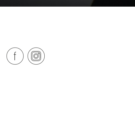
S NAŠÍM
ESTIVALY!