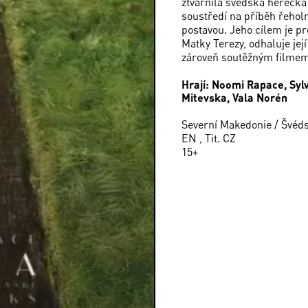
ztvárnila švédská hereč
soustředí na příběh řeholn
postavou. Jeho cílem je p
Matky Terezy, odhaluje její 
zároveň soutěžným filmem 
Hrají: Noomi Rapace, Sylv
Mitevska, Vala Norén
Severní Makedonie / Švédsk
EN , Tit. CZ
15+