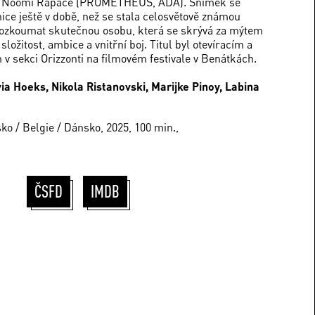
ka Noomi Rapace (PROMETHEUS, ADA). Snímek se
ice ještě v době, než se stala celosvětově známou
rozkoumat skutečnou osobu, která se skrývá za mýtem
složitost, ambice a vnitřní boj. Titul byl otevíracím a
v sekci Orizzonti na filmovém festivale v Benátkách.
ia Hoeks, Nikola Ristanovski, Marijke Pinoy, Labina
o / Belgie / Dánsko, 2025, 100 min.,
ČSFD
IMDB