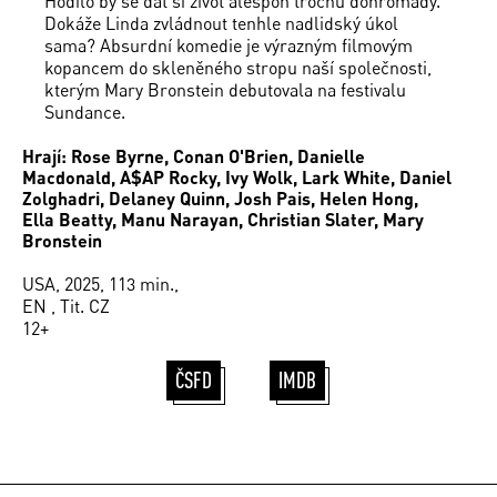
Hodilo by se dát si život alespoň trochu dohromady.
Dokáže Linda zvládnout tenhle nadlidský úkol
sama? Absurdní komedie je výrazným filmovým
kopancem do skleněného stropu naší společnosti,
kterým Mary Bronstein debutovala na festivalu
Sundance.
Hrají: Rose Byrne, Conan O'Brien, Danielle
Macdonald, A$AP Rocky, Ivy Wolk, Lark White, Daniel
Zolghadri, Delaney Quinn, Josh Pais, Helen Hong,
Ella Beatty, Manu Narayan, Christian Slater, Mary
Bronstein
USA, 2025, 113 min.,
EN , Tit. CZ
12+
ČSFD
IMDB