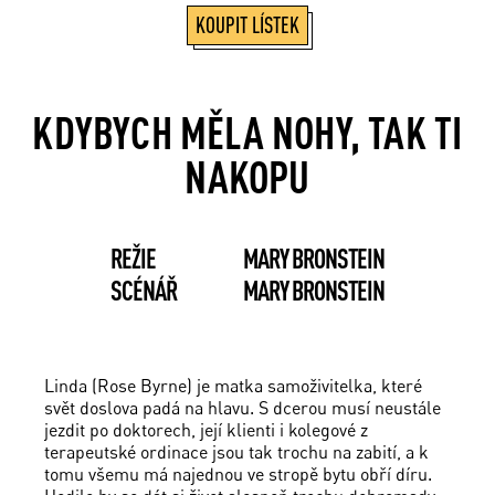
KOUPIT LÍSTEK
KDYBYCH MĚLA NOHY, TAK TI
NAKOPU
REŽIE
MARY BRONSTEIN
SCÉNÁŘ
MARY BRONSTEIN
Linda (Rose Byrne) je matka samoživitelka, které
svět doslova padá na hlavu. S dcerou musí neustále
jezdit po doktorech, její klienti i kolegové z
terapeutské ordinace jsou tak trochu na zabití, a k
tomu všemu má najednou ve stropě bytu obří díru.