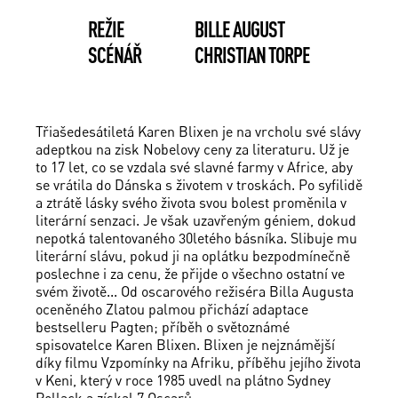
REŽIE
BILLE AUGUST
SCÉNÁŘ
CHRISTIAN TORPE
Třiašedesátiletá Karen Blixen je na vrcholu své slávy
adeptkou na zisk Nobelovy ceny za literaturu. Už je
to 17 let, co se vzdala své slavné farmy v Africe, aby
se vrátila do Dánska s životem v troskách. Po syfilidě
a ztrátě lásky svého života svou bolest proměnila v
literární senzaci. Je však uzavřeným géniem, dokud
nepotká talentovaného 30letého básníka. Slibuje mu
literární slávu, pokud ji na oplátku bezpodmínečně
poslechne i za cenu, že přijde o všechno ostatní ve
svém životě... Od oscarového režiséra Billa Augusta
oceněného Zlatou palmou přichází adaptace
bestselleru Pagten; příběh o světoznámé
spisovatelce Karen Blixen. Blixen je nejznámější
díky filmu Vzpomínky na Afriku, příběhu jejího života
v Keni, který v roce 1985 uvedl na plátno Sydney
Pollack a získal 7 Oscarů.