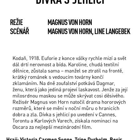
REŽIE
MAGNUS VON HORN
SCÉNÁŘ
MAGNUS VON HORN, LINE LANGEBEK
Kodaň, 1918. Euforie z konce války rychle mizí a svět
dál drtí nerovnost a bída. Karoline, chudá textilní
dělnice, zůstala sama – manžel se ztratil na frontě,
krátký románek s vedoucím továrny končí
zklamáním. Na dně zoufalství potkává Dagmar,
ženu, která jako jediná projeví laskavost. Jenže za její
milosrdnou maskou se může skrývat cosi děsivého.
Režisér Magnus von Horn natočil drama hororových
rozměrů, které se mění v noční můru o hranicích
dobra a zla. Dívka s jehlicí po uvedení v Cannes,
Torontu a Karlových Varech, získala nominaci na
Oscara za nejlepší mezinárodní film.
Hrají: Victoria Carmen Sonne, Trine Dyrholm, Besir