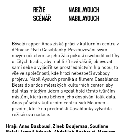
REŽIE
NABIL AYOUCH
SCÉNÁŘ
NABIL AYOUCH
Bývalý rapper Anas získá práci v kulturním centru v
dělnické čtvrti Casablanky. Povzbuzováni svým
novým učitelem se jeho žáci pokusí osvobodit od tíhy
určitých tradic, aby mohli žít své vášně, objevovat
sami sebe a vyjádřit se prostřednictvím hip hopu, to
vše ve společnosti, kde hrozí nebezpečí svobody
projevu. Nabil Ayouch proniká s filmem Casablanca
Beats do srdce městských kulturních center, aby
dal hlas mladým lidem a vzdal hold těmto tvůrčím
místům, která mu během jeho dospívání tolik dala.
Anas působí v kulturním centru Sidi Moumen –
prvním, které na předměstí Casablanky vytvořila
režisérova nadace.
Hrají: Anas Basbousi, Zineb Boujemaa, Soufiane
Belali, Ismail Adouab, Abdelilah Basbousi, Meryem