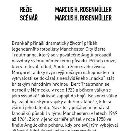
REŽIE
MARCUS H. ROSENMÜLLER
SCÉNÁŘ
MARCUS H. ROSENMÜLLER
Brankář přináší dramatický životní příběh
legendárního fotbalisty Manchester City Berta
Trautmanna, který se v poválečné Anglii prosadil
navzdory svému německému původu. Příběh muže,
který miloval fotbal, Anglii a ženu svého života
Margaret, a díky svým výjimečným schopnostem a
vytrvalosti se dokázal z nenáviděného „nácka“ stát
britským národním hrdinou. Bert Trautmann se
narodil v Německu v roce 1923 a během války se
jako výsadkář aktivně zapojil do bojů. Ke konci války
byl zajat britskými vojáky a držen v táboře, kde si
všimli jeho talentu. Navzdory počáteční nenávisti
fanoušků působil v týmu Manchesteru v letech 1949
až 1964. Zlom v jeho kariéře přišel v roce 1958 ve
finále Anglického poháru, kdy pro svůj tým vybojoval
vítězství, když dohrál zápas navzdory život