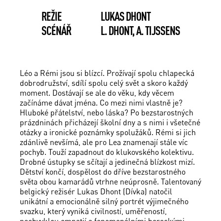
REŽIE
LUKAS DHONT
SCÉNÁŘ
L. DHONT, A. TIJSSENS
Léo a Rémi jsou si blízcí. Prožívají spolu chlapecká
dobrodružství, sdílí spolu celý svět a skoro každý
moment. Dostávají se ale do věku, kdy věcem
začínáme dávat jména. Co mezi nimi vlastně je?
Hluboké přátelství, nebo láska? Po bezstarostných
prázdninách přicházejí školní dny a s nimi i všetečné
otázky a ironické poznámky spolužáků. Rémi si jich
zdánlivě nevšímá, ale pro Lea znamenají stále víc
pochyb. Touží zapadnout do klukovského kolektivu.
Drobné ústupky se sčítají a jedinečná blízkost mizí.
Dětství končí, dospělost do dříve bezstarostného
světa obou kamarádů vtrhne neúprosně. Talentovaný
belgický režisér Lukas Dhont (Dívka) natočil
unikátní a emocionálně silný portrét výjimečného
svazku, který vyniká civilností, uměřeností,
neobvyklou empatií a fenomenálními hereckými