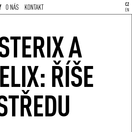
CZ
Y
O NÁS
KONTAKT
EN
STERIX A
ELIX: ŘÍŠE
STŘEDU