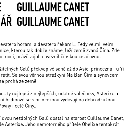
E
GUILLAUME CANET
NÁŘ
GUILLAUME CANET
a devatero horami a devatero řekami… Tedy velmi, velmi
nice, kterou tak dobře známe, leží země zvaná Čína. Zde
o moci, právě zajal a uvěznil čínskou císařovnu.
itelných Galů překvapivě sahá až do Asie, princezna Fu Yi
brátit. Se svou věrnou strážkyní Na Ban Čim a synovcem
se prchá ze země.
 ty nejlepší z nejlepších, udatné válečníky, Asterixe a
ční hrdinové se s princeznou vydávají na dobrodružnou
řovny i celé Číny…
í dvou nezdolných Galů dostal na starost Guillaume Canet,
ole Asterixe. Jeho nemotorného přítele Obelixe tentokrát