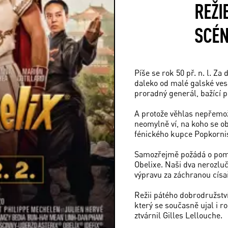
REŽI
SCÉ
Píše se rok 50 př. n. l. Z
daleko od malé galské ves
proradný generál, bažící p
A protože věhlas nepřemož
neomylně ví, na koho se o
fénického kupce Popkorni
Samozřejmě požádá o pomoc
Obelixe. Naši dva nerozlu
výpravu za záchranou císa
Režii pátého dobrodružstv
který se současně ujal i r
ztvárnil Gilles Lellouche.