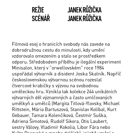
REŽIE
JANEK RŮŽIČKA
SCÉNÁŘ
JANEK RŮŽIČKA
Filmová esej o hranicích svobody nás zavede na
dobrodružnou cestu do minulosti, kdy umění
vzdorovalo omezením a stalo se prostředkem
odporu. Středobodem příběhu je ilegální experiment
Minisalon, který v “orwellovském” roce 1984
uspořádal výtvarník a disident Joska Skalník. Napříč
československou výtvarnou scénou rozeslal
čtvercové krabičky s výzvou na svobodnou
uměleckou hru. Vznikla tak kolekce 244 unikátních
výtvarných děl významných a často umlčovaných
umělkyň a umělců (Margita Titlová-Ylovsky, Michael
Rittstein, Mária Bartuszová, Stanislav Kolíbal, Kurt
Gebauer, Tamara Kolenčíková, Čestmír Suška,
Adriena Šimotová, Rudolf Sikora, Otis Laubert,
sestry Válovy, Vladimír Kokolia, Libor Fára nebo
Květa Pacovská a mnoho dalších), jejichž umění a