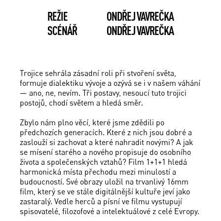
REŽIE
ONDŘEJ VAVREČKA
SCÉNÁŘ
ONDŘEJ VAVREČKA
Trojice sehrála zásadní roli při stvoření světa,
formuje dialektiku vývoje a ozývá se i v našem váhání
— ano, ne, nevím. Tři postavy, nesoucí tuto trojici
postojů, chodí světem a hledá směr.
Zbylo nám plno věcí, které jsme zdědili po
předchozích generacích. Které z nich jsou dobré a
zaslouží si zachovat a které nahradit novými? A jak
se mísení starého a nového propisuje do osobního
života a společenských vztahů? Film 1+1+1 hledá
harmonická místa přechodu mezi minulostí a
budoucností. Své obrazy uložil na trvanlivý 16mm
film, který se ve stále digitálnější kultuře jeví jako
zastaralý. Vedle herců a písní ve filmu vystupují
spisovatelé, filozofové a intelektuálové z celé Evropy.