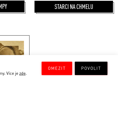
MPY
STARCI NA CHMELU
OMEZIT
POVOLIT
my. Více je
zde
.