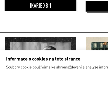
IKARIE XB 1
DRŽTE KROK S NAŠÍM
PROGRAMEM A FESTIVALY!
Souhlasím se zpracováním osobních údajů.
Odeslat
Informace o cookies na této stránce
Soubory cookie používáme ke shromažďování a analýze informa